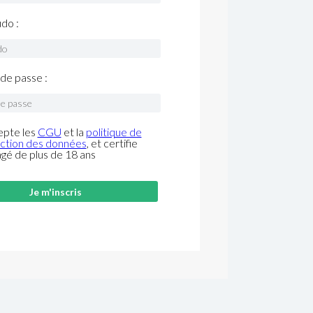
do :
de passe :
epte les
CGU
et la
politique de
ction des données
, et certifie
âgé de plus de 18 ans