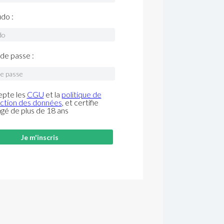
do :
de passe :
epte les
CGU
et la
politique de
ction des données
, et certifie
âgé de plus de 18 ans