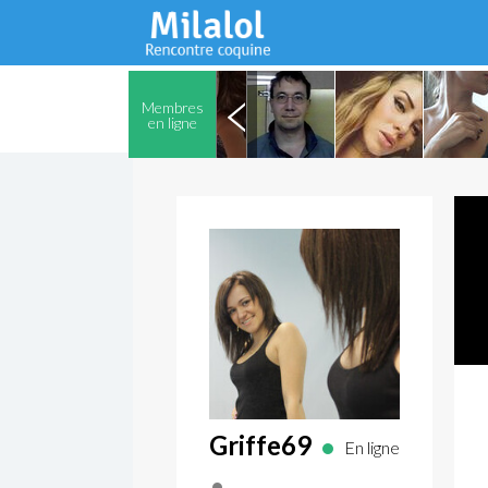
Membres
en ligne
Griffe69
En ligne