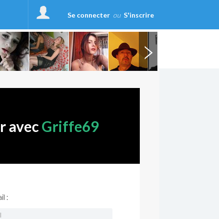
Se connecter
ou
S'inscrire
er avec
Griffe69
l :