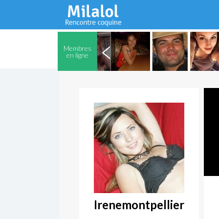
Membres
en ligne
Irenemontpellier