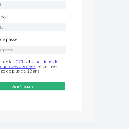
do :
de passe :
epte les
CGU
et la
politique de
ction des données
, et certifie
âgé de plus de 18 ans