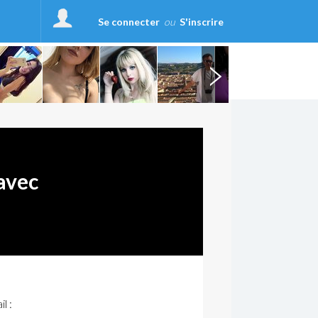
Se connecter
ou
S'inscrire
avec
l :