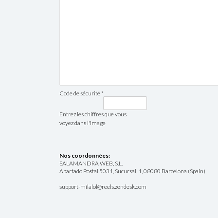
Code de sécurité *
Entrez les chiffres que vous
voyez dans l'image
Nos coordonnées:
SALAMANDRA WEB, S.L.
Apartado Postal 5031, Sucursal, 1, 08080 Barcelona (Spain)
support-milalol@reels.zendesk.com