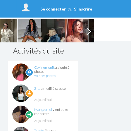
Se connecter
ou
S'inscrire
Activités du site
Cokinemonik
a ajouté 2
photos
voir ses photos
Zita
a modifié sa page
Aujourd'hui
Mangezmoi
vient de se
connecter
Aujourd'hui
Tchote
fête son