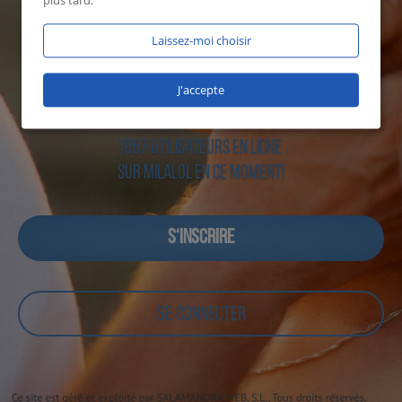
plus tard.
Laissez-moi choisir
J'accepte
1957 utilisateurs en ligne
sur Milalol en ce moment!
S‘INSCRIRE
SE CONNECTER