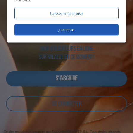
plus tard.
Laissez-moi choisir
J'accepte
1990 utilisateurs en ligne
sur Milalol en ce moment!
S‘INSCRIRE
SE CONNECTER