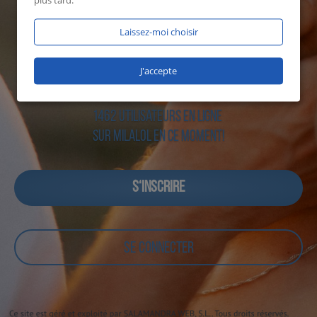
plus tard.
Laissez-moi choisir
J'accepte
1462 utilisateurs en ligne
sur Milalol en ce moment!
S‘INSCRIRE
SE CONNECTER