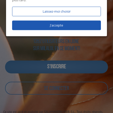
plus tard.
Laissez-moi choisir
J'accepte
1352 utilisateurs en ligne
sur Milalol en ce moment!
S‘INSCRIRE
SE CONNECTER