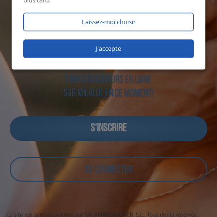
plus tard.
Laissez-moi choisir
J'accepte
1185 utilisateurs en ligne
sur Milalol en ce moment!
S‘INSCRIRE
SE CONNECTER