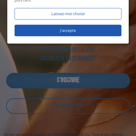
plus tard.
Laissez-moi choisir
J'accepte
1328 utilisateurs en ligne
sur Milalol en ce moment!
S‘INSCRIRE
SE CONNECTER