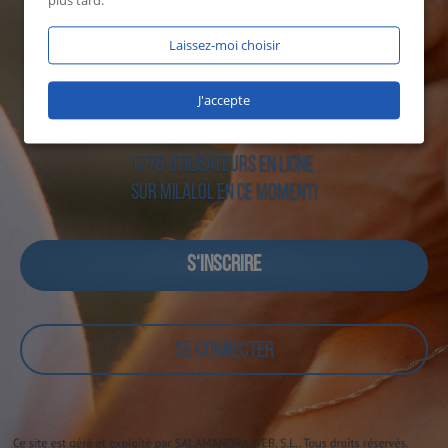
plus tard.
Laissez-moi choisir
J'accepte
1776 utilisateurs en ligne
sur Milalol en ce moment!
S‘INSCRIRE
SE CONNECTER