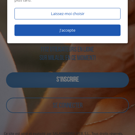
plus tard.
Laissez-moi choisir
J'accepte
1112 utilisateurs en ligne
sur Milalol en ce moment!
S‘INSCRIRE
SE CONNECTER