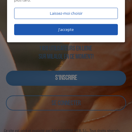
plus tard.
Laissez-moi choisir
J'accepte
1168 utilisateurs en ligne
sur Milalol en ce moment!
S‘INSCRIRE
SE CONNECTER