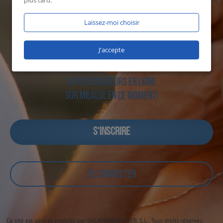
plus tard.
Laissez-moi choisir
J'accepte
1914 utilisateurs en ligne
sur Milalol en ce moment!
S‘INSCRIRE
SE CONNECTER