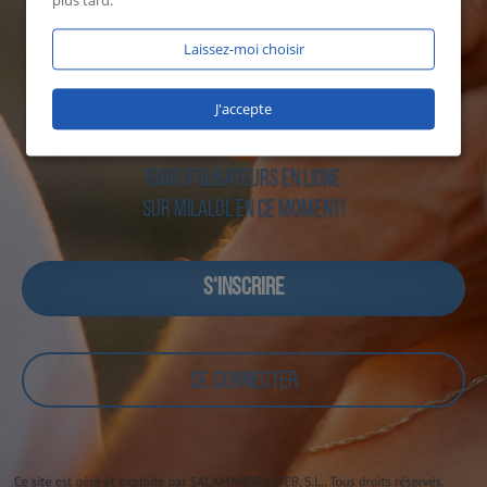
plus tard.
Laissez-moi choisir
J'accepte
1866 utilisateurs en ligne
sur Milalol en ce moment!
S‘INSCRIRE
SE CONNECTER